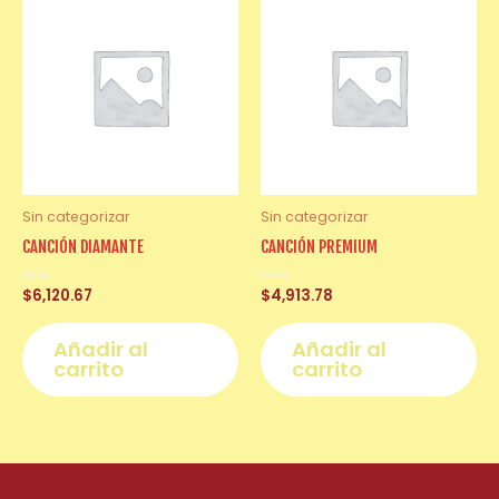
Sin categorizar
Sin categorizar
CANCIÓN DIAMANTE
CANCIÓN PREMIUM
Valorado
$
6,120.67
Valorado
$
4,913.78
con
con
0
0
de
de
Añadir al
Añadir al
5
5
carrito
carrito