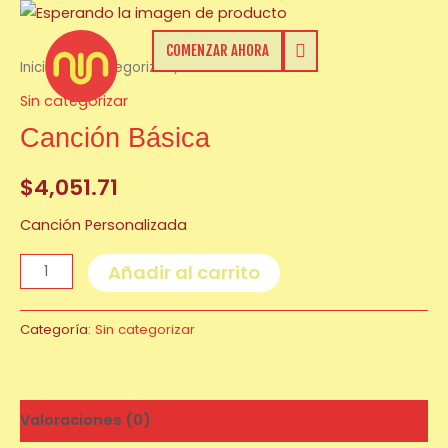
Ir
Canción
al
Básica
COMENZAR AHORA
contenido
cantidad
Inicio
/
Sin categorizar
/ Canción Básica
Sin categorizar
Canción Básica
$
4,051.71
Canción Personalizada
Añadir al carrito
Categoría:
Sin categorizar
Valoraciones (0)